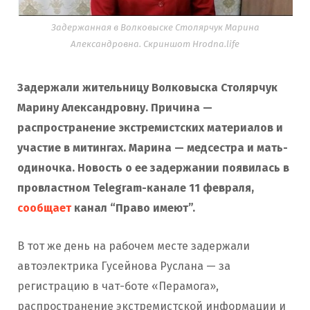
Задержанная в Волковыске Столярчук Марина
Александровна. Скриншот Hrodna.life
Задержали жительницу Волковыска Столярчук
Марину Александровну. Причина —
распространение экстремистских материалов и
участие в митингах. Марина — медсестра и мать-
одиночка. Новость о ее задержании появилась в
провластном Telegram-канале 11 февраля,
сообщает
канал “Право имеют”.
В тот же день на рабочем месте задержали
автоэлектрика Гусейнова Руслана — за
регистрацию в чат-боте «Перамога»,
распространение экстремистской информации и