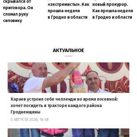
скрывался от
«экстремисты». Как
новый прокурор.
приговора. Он
прошла неделя
Как прошла неделя
сломал руку
в Гродно и области
в Гродно и области
силовику
АКТУАЛЬНОЕ
Караев устроил себе челлендж во время посевной:
хочет посидеть в тракторе каждого района
Гродненщины
5 АВГУСТА 2026, 16:48