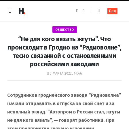
F
I
Бел
a
n
c
s
e
t
b
a
o
g
ОБЩЕСТВО
o
r
k
a
“Не для кого вязать жгуты”. Что
m
происходит в Гродно на “Радиоволне”,
тесно связанной с остановленными
российскими заводами
5 МАРТА 2022, 14:46
Сотрудников гродненского завода “Радиоволна”
начали отправлять в отпуска за свой счет и за
неполный оклад. “Автопром в России стал, жгуты
не для кого вязать”, — говорят работники. При
этом предприятие связано условиями