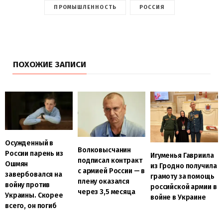
ПРОМЫШЛЕННОСТЬ
РОССИЯ
ПОХОЖИЕ ЗАПИСИ
Осужденный в
Волковысчанин
России парень из
Игуменья Гавриила
подписал контракт
Ошмян
из Гродно получила
с армией России — в
завербовался на
грамоту за помощь
плену оказался
войну против
российской армии в
через 3,5 месяца
Украины. Скорее
войне в Украине
всего, он погиб