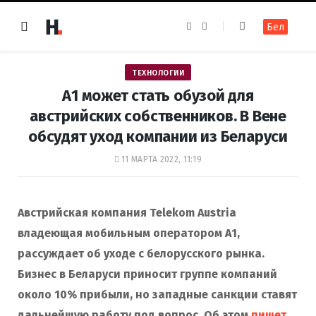
F
I
Бел
a
n
c
s
e
t
b
a
o
g
ТЕХНОЛОГИИ
o
r
k
a
А1 может стать обузой для
m
австрийских собственников. В Вене
обсудят уход компании из Беларуси
11 МАРТА 2022, 11:19
Австрийская компания Telekom Austria
владеющая мобильным оператором А1,
рассуждает об уходе с белорусского рынка.
Бизнес в Беларуси приносит группе компаний
около 10% прибыли, но западные санкции ставят
дальнейшую работу под вопрос. Об этом
пишет