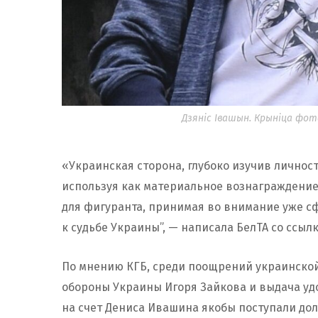
Дзяніс Івашын. Крыніца фот
«Украинская сторона, глубоко изучив личнос
используя как материальное вознаграждение
для фигуранта, принимая во внимание уже 
к судьбе Украины”, — написала БелТА со ссылк
По мнению КГБ, среди поощрений украинской
обороны Украины Игоря Зайкова и выдача удо
на счет Дениса Ивашина якобы поступали до