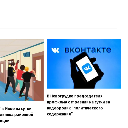
В Новогрудке председателя
профкома отправили на сутки за
видеоролик “политического
 в Ивье на сутки
содержания”
альника районной
екции