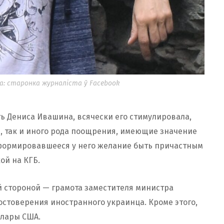
а: старонка журналіста ў Facebook
ть Дениса Ивашина, всячески его стимулировала,
, так и иного рода поощрения, имеющие значение
сформировавшееся у него желание быть причастным
ой на КГБ.
 стороной — грамота заместителя министра
стоверения иностранного украинца. Кроме этого,
ллары США.