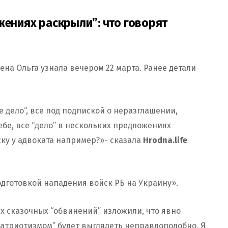
жениях раскрыли”: что говорят
ена Ольга узнала вечером 22 марта. Ранее детали
е дело“, все под подпиской о неразглашении,
ебе, все “дело” в нескольких предложениях
ку у адвоката например?»- сказала
Hrodna.life
одготовкой нападения войск РБ на Украину».
х сказочных “обвинений” изложили, что явно
атриотизмом” будет выглядеть неправдоподобно. Я