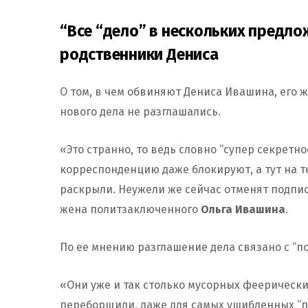
“Все “дело” в нескольких предло
родственники Дениса
О том, в чем обвиняют Дениса Ивашина, его ж
нового дела не разглашались.
«Это странно, то ведь словно “супер секретно
корреспонденцию даже блокируют, а тут на т
раскрыли. Неужели же сейчас отменят подпис
жена политзаключенного
Ольга Ивашина
.
По ее мнению разглашение дела связано с “п
«Они уже и так столько мусорных феерически
переборщили, даже для самых ушибленных “п