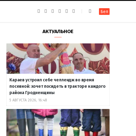
F
I
T
R
Y
В
Бел
a
n
e
S
o
к
c
s
l
S
u
о
e
t
e
T
н
b
a
g
u
т
АКТУАЛЬНОЕ
o
g
r
b
а
o
r
a
e
к
k
a
m
т
m
е
Караев устроил себе челлендж во время
посевной: хочет посидеть в тракторе каждого
района Гродненщины
5 АВГУСТА 2026, 16:48