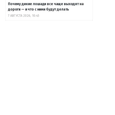
Почему дикие лошади все чаще выходят на
дороги — и что с ними будут делать
7 АВГУСТА 2026, 10:45