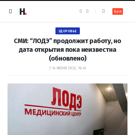
F
I
Бел
a
n
c
s
e
t
b
a
o
g
ЗДОРОВЬЕ
o
r
k
a
СМИ: “ЛОДЭ” продолжит работу, но
m
дата открытия пока неизвестна
(обновлено)
14 ИЮНЯ 2022, 16:41