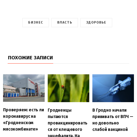
БИЗНЕС
ВЛАСТЬ
ЗДОРОВЬЕ
ПОХОЖИЕ ЗАПИСИ
Проверяем: есть ли
Гродненцы
В Гродно начали
коронавирус на
пытаются
прививать от ВПЧ —
«Гродненском
провакцинировать
но довольно
мясокомбинате»
ся от клещевого
слабой вакциной
энцефалита. На