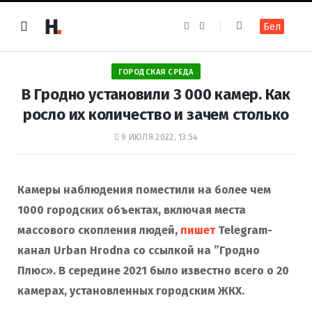
F
I
Бел
a
n
c
s
e
t
b
a
o
g
ГОРОДСКАЯ СРЕДА
o
r
k
a
В Гродно установили 3 000 камер. Как
m
росло их количество и зачем столько
9 ИЮЛЯ 2022, 13:54
Камеры наблюдения поместили на более чем
1000 городских объектах, включая места
массового скопления людей,
пишет
Telegram-
канал Urban Hrodna со ссылкой на ”Гродно
Плюс». В середине 2021 было известно всего о 20
камерах, установленных городским ЖКХ.