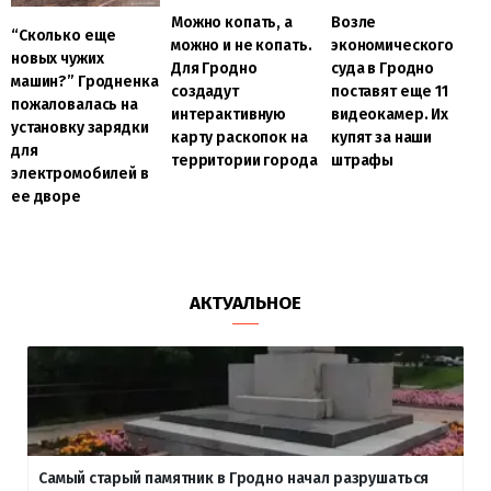
Можно копать, а
Возле
“Сколько еще
можно и не копать.
экономического
новых чужих
Для Гродно
суда в Гродно
машин?” Гродненка
создадут
поставят еще 11
пожаловалась на
интерактивную
видеокамер. Их
установку зарядки
карту раскопок на
купят за наши
для
территории города
штрафы
электромобилей в
ее дворе
АКТУАЛЬНОЕ
Самый старый памятник в Гродно начал разрушаться