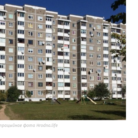
трацыйнае фота Hrodna.life