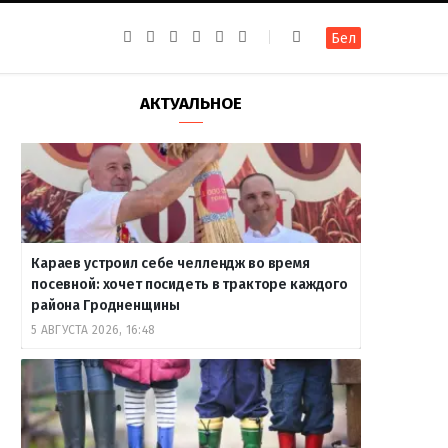
F
I
T
R
Y
В
Бел
a
n
e
S
o
к
c
s
l
S
u
о
e
t
e
T
н
b
a
g
u
т
АКТУАЛЬНОЕ
o
g
r
b
а
o
r
a
e
к
k
a
m
т
m
е
Караев устроил себе челлендж во время
посевной: хочет посидеть в тракторе каждого
района Гродненщины
5 АВГУСТА 2026, 16:48