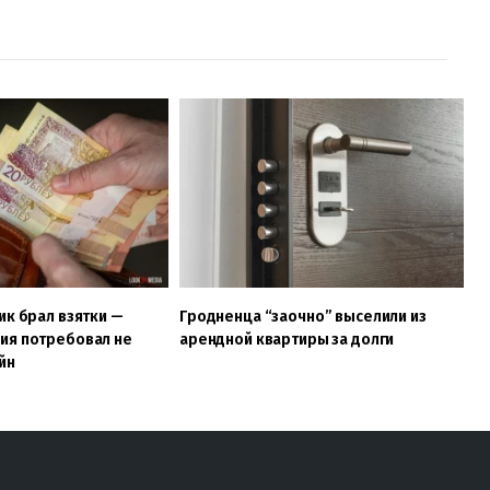
ик брал взятки —
Гродненца “заочно” выселили из
ия потребовал не
арендной квартиры за долги
ейн