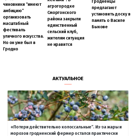
Гродненцы
чиновники “имеют
агрогородке
предлагают
амбицию”
Сморгонского
установить доску в
организовать
района закрыли
память о Василе
масштабный
единственный
Быкове
фестиваль
сельский клуб,
уличного искусства.
жителям ситуация
Но он уже был в
не нравится
Гродно
АКТУАЛЬНОЕ
«Потери действительно колоссальные”. Из-за жары и
морозов гродненский фермер остался практически