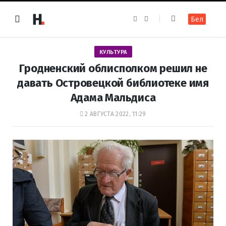
F
I
Бел
a
n
c
s
e
t
b
a
o
g
КУЛЬТУРА
o
r
k
a
Гродненский облисполком решил не
m
давать Островецкой библиотеке имя
Адама Мальдиса
2 АВГУСТА 2022, 11:29