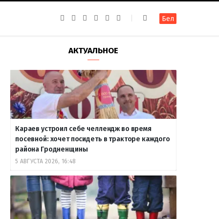
F
I
T
R
Y
В
Бел
a
n
e
S
o
к
c
s
l
S
u
о
e
t
e
T
н
b
a
g
u
т
АКТУАЛЬНОЕ
o
g
r
b
а
o
r
a
e
к
k
a
m
т
m
е
Караев устроил себе челлендж во время
посевной: хочет посидеть в тракторе каждого
района Гродненщины
5 АВГУСТА 2026, 16:48