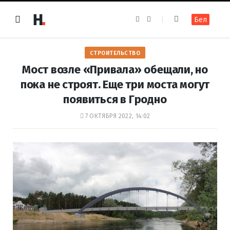
F
I
Бел
a
n
c
s
e
t
b
a
o
g
СТРОИТЕЛЬСТВО
o
r
k
a
Мост возле «Привала» обещали, но
m
пока не строят. Еще три моста могут
появиться в Гродно
7 ОКТЯБРЯ 2022, 14:02