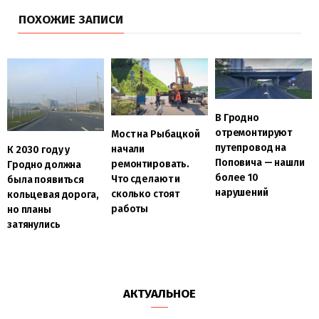
ПОХОЖИЕ ЗАПИСИ
В Гродно
отремонтируют
Мост на Рыбацкой
путепровод на
начали
К 2030 году у
Поповича — нашли
ремонтировать.
Гродно должна
более 10
Что сделают и
была появиться
нарушений
сколько стоят
кольцевая дорога,
работы
но планы
затянулись
АКТУАЛЬНОЕ