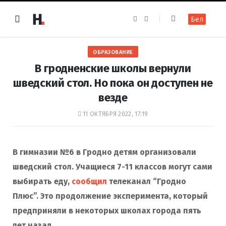
F
I
Бел
a
n
c
s
e
t
b
a
o
g
ОБРАЗОВАНИЕ
o
r
k
a
В гродненские школы вернули
m
шведский стол. Но пока он доступен не
везде
11 ОКТЯБРЯ 2022, 17:19
В гимназии №6 в Гродно детям организовали
шведский стол. Учащиеся 7-11 классов могут сами
выбирать еду,
сообщил
телеканал “Гродно
Плюс”. Это продолжение эксперимента, который
предприняли в некоторых школах города пять
лет назад.