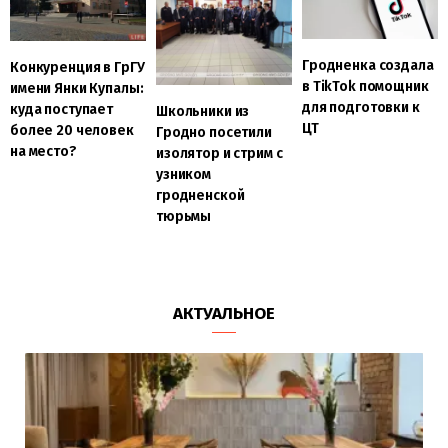
Гродненка создала
Конкуренция в ГрГУ
в TikTok помощник
имени Янки Купалы:
для подготовки к
куда поступает
Школьники из
ЦТ
более 20 человек
Гродно посетили
на место?
изолятор и стрим с
узником
гродненской
тюрьмы
АКТУАЛЬНОЕ