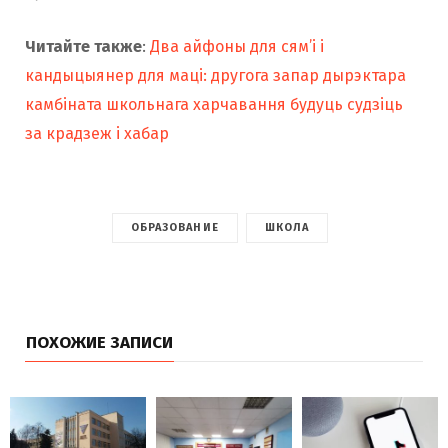
Читайте также
:
Два айфоны для сям’і і
кандыцыянер для маці: другога запар дырэктара
камбіната школьнага харчавання будуць судзіць
за крадзеж і хабар
ОБРАЗОВАНИЕ
ШКОЛА
ПОХОЖИЕ ЗАПИСИ