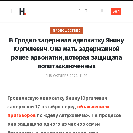
F
I
Бел
a
n
c
s
e
t
b
a
o
g
ПРОИСШЕСТВИЕ
o
r
k
a
В Гродно задержали адвокатку Янину
m
Юргилевич. Она мать задержанной
ранее адвокатки, которая защищала
политзаключенных
18 ОКТЯБРЯ 2022, 11:56
Гродненскую адвокатку Янину Юргилевич
задержали 17 октября перед
объявлением
приговоров
по «делу Автуховича». На процессе
она защищала одного из членов семьи
Резанович, осужденных по этому делу.