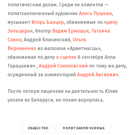
политическим делам. Среди ее клиентов —
политзаключенный художник
Алесь Пушкин
,
музыкант
Игорь Банцер
, обвиняемые по «
делу
Зельцера
», блогер
Вадим Ермашук
,
Татьяна
Савко
, Андрей Блахинский,
Ольга
Веремеенко
из магазина «Адметнасць»,
обвиняемая по делу
о сцепке
6 сентября Алла
Горацкевич ,
Андрей Соколовский
по тому же делу,
осужденный за комментарий
Андрей Авсиевич
.
После потери лицензии на деятельность Юлия
уехала из Беларуси, но позже вернулась.
ОБЩЕСТВО
ПОЛИТЗАКЛЮЧЕННЫЕ