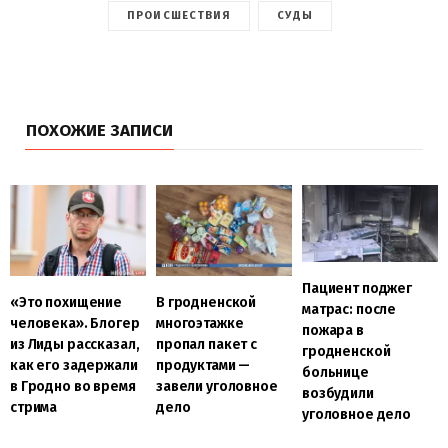
ПРОИСШЕСТВИЯ
СУДЫ
ПОХОЖИЕ ЗАПИСИ
Пациент поджег
«Это похищение
В гродненской
матрас: после
человека». Блогер
многоэтажке
пожара в
из Лиды рассказал,
пропал пакет с
гродненской
как его задержали
продуктами —
больнице
в Гродно во время
завели уголовное
возбудили
стрима
дело
уголовное дело