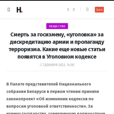
F
I
Бел
a
n
c
s
e
t
b
a
o
g
ОБЩЕСТВО
o
r
k
a
Смерть за госизмену, «уголовка» за
m
дискредитацию армии и пропаганду
терроризма. Какие еще новые статьи
появятся в Уголовном кодексе
7 ДЕКАБРЯ 2022, 14:58
В Палате представителей Национального
собрания Беларуси в первом чтении приняли
законопроект
«Об изменении кодексов по
вопросам уголовной ответственности».
За
измену государству, совершенную должностным