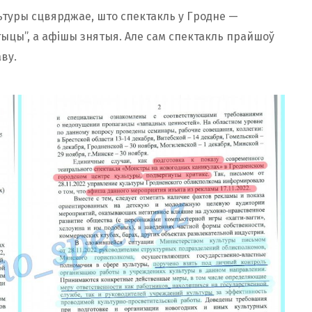
льтуры сцвярджае, што спектакль у Гродне —
ыцы”, а афішы знятыя. Але сам спектакль прайшоў
ву.