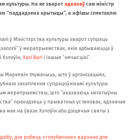
м культуры. На яе зварот
адказаў
сам міністр
аклю “паддадзена крытыцы”, а афішы спектаклю
ылалі ў Міністэрства культуры зварот супраць
эалогіі” ў мерапрыемствах, якія адбываюцца ў
і Хэлоўін,
Хагі Вагі
і іншыя “нячысцікі”.
ры Маркевіч тлумачыць, што ў арганізацыях,
губнага захаплення супрацоўнікамі культуры
з тым мерапрыемствы, што “аказваюць негатыўны
ства” праходзяць у прыватных установах, адзначае
жа мае на ўвазе Хэлоўін або дзіцячыя святы з
дзібу, дзе робяць «голубичное» варэнне для