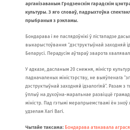
арганізаваным Гродзенскім гарадскім цэнтра
культуры. З яго словаў, падрыхтоўка спект
прыбраныя з рэкламы.
Бондарава і яе паслядоўнікі ў лістападзе дас
выкарыстоўвання “дэструктыўнай заходняй ід
Беларусі. Перадусім аўтараў зварота хвалявал
У адказе, дасланым 20 снежня, міністр культу
падначаленых міністэрству, не выяўленага “з
дэструктыўнай заходняй ідэалогіяй”. Разам 
ўплыў на духоўна-маральнае развіццё грамад
міністр. Пад гэтымі мерапрыемствамі ён зноў 
удзелам Хагі Вагі.
Чытайе таксама:
Бондарава атакавала аграся