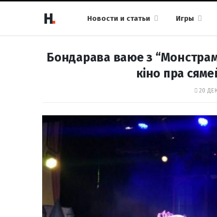
Новости и статьи
Игры
Бондарава ваюе з “Монстрамі 
кіно пра сям
20 ДЕК