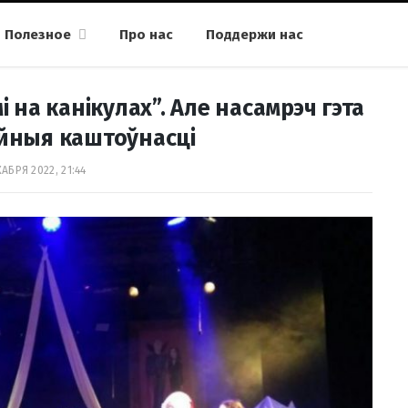
Полезное
Про нас
Поддержи нас
на канікулах”. Але насамрэч гэта
ейныя каштоўнасці
АБРЯ 2022, 21:44