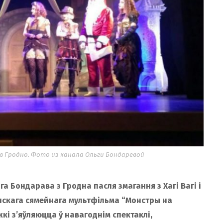
в Гродно. Фото из канала Ольги Бондаревой
а Бондарава з Гродна пасля змагання з Хагі Вагі і
нскага сямейнага мультфільма “Монстры на
жкі з’яўляюцца ў навагоднім спектаклі,