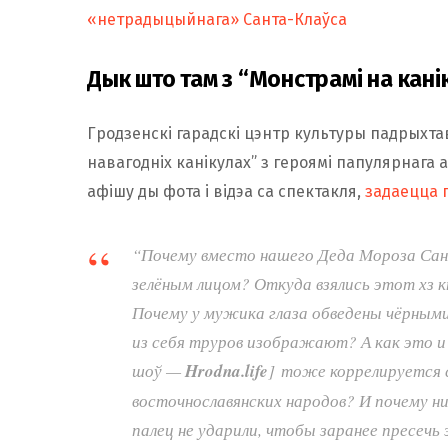
«нетрадыцыйнага» Санта-Клаўса
Дык што там з “Монстрамі на кані
Гродзенскі гарадскі цэнтр культуры падрыхта
навагодніх канікулах” з героямі папулярнага
афішу ды фота і відэа са спектакля,
задаецца 
“Почему вместо нашего Деда Мороза Сант
зелёным лицом? Откуда взялись этот хз 
Почему у мужика глаза обведены чёрными
из себя труров изображают? А как это и 
шоў —
Hrodna.life
] тоже коррелируется
восточнославянских народов? И почему ни
палец не ударили, чтобы заранее пресеч