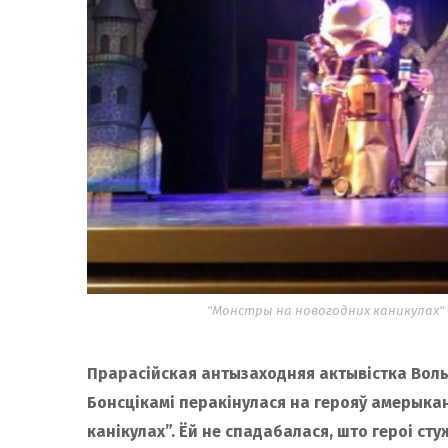
"Монстры на новогодних каникулах" 
Прарасійская антызаходняя актывістка Вольг
Бонсцікамі перакінулася на герояў амерыка
канікулах”. Ёй не спадабалася, што героі сту