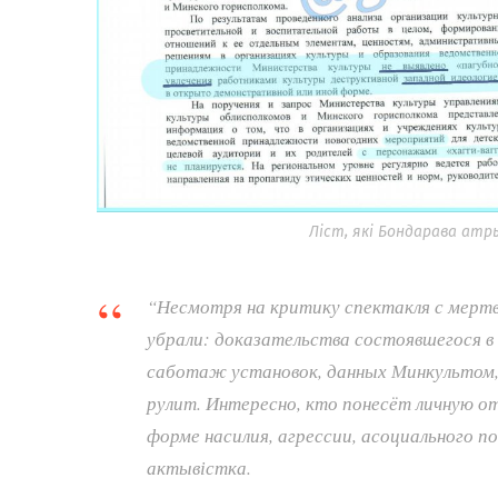
Ліст, які Бондарава ат
“Несмотря на критику спектакля с мерт
убрали: доказательства состоявшегося в 
саботаж установок, данных Минкультом,
рулит. Интересно, кто понесёт личную 
форме насилия, агрессии, асоциального п
актывістка.