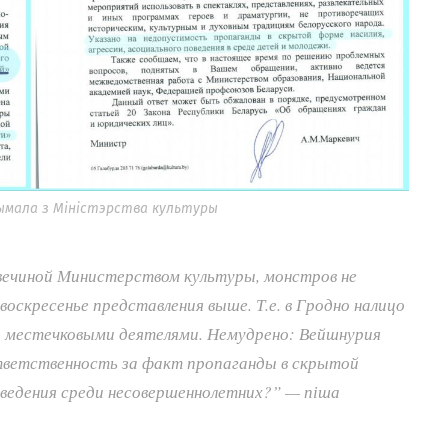
рымала з Міністэрства культуры
вечиной Министерством культуры, монстров не
воскресенье представления выше. Т.е. в Гродно налицо
 местечковыми деятелями. Немудрено: Вейшнурия
ответственность за факт пропаганды в скрытой
оведения среди несовершеннолетних?” — піша