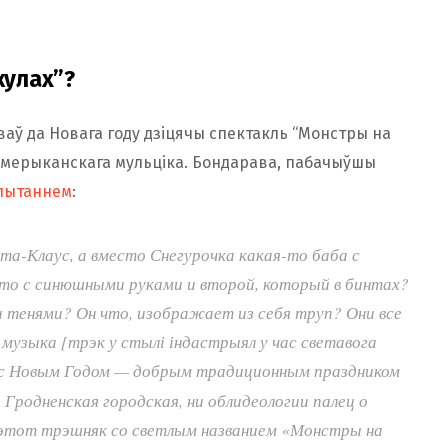
кулах”?
ваў да Новага году дзіцячы спектакль “Монстры на
 амерыканскага мульціка. Бондарава, пабачыўшы
пытаннем
:
а-Клаус, а вместо Снегурочка какая-то баба с
кто с синюшными руками и второй, который в бинтах?
 тенями? Он что, изображает из себя труп? Они все
музыка [трэк у стылі індастрыял у час светавога
 с Новым Годом — добрым традиционным праздником
 Гродненская городская, ни облидеологии палец о
ь этот трэшняк со светлым названием «Монстры на