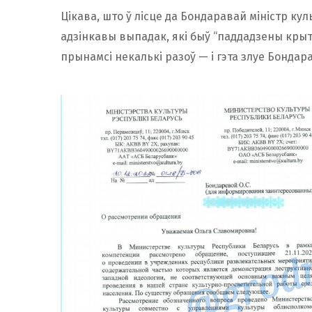
Цікава, што ў лісце да Бондаравай міністр ку
адзінкавы выпадак, які быў “паддадзены крыт
прынамсі некалькі разоў — і гэта злуе Бондара