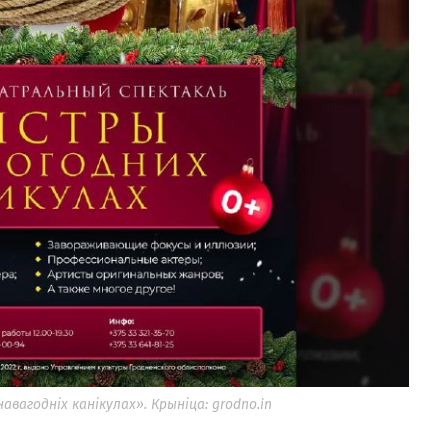
агодніх канікулах». Крыніца: grodno.in