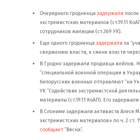
Очередного гродненца
задержали
после
экстремистских материалов (ст.19.11 КоА
сотрудников милиции (ст.369 УК).
Еще одного гродненца
задержали
за “уч
свержению власти, к смене власти чере
В Гродно задержали продавца вейпов. 
“специальной военной операции в Украин
белорусских военных отправляют “на Укр
УК “Содействие экстремистской деятель
материалы (ст.19.11 КоАП). Его задержали
В Слониме задержали активиста Алеся М
экстремистских материалов» по ч. 2 ст. 1
сообщает
“Вясна”.