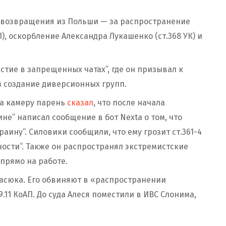
 возвращения из Польши — за распространение
П), оскорбление Александра Лукашенко (ст.368 УК) и
астие в запрещенных чатах”, где он призывал к
з создание диверсионных групп.
На камеру парень
сказал
, что после начала
е” написал сообщение в бот Nexta о том, что
аину”. Силовики сообщили, что ему грозит ст.361-4
ности”. Также он распространял экстремистские
 прямо на работе.
асюка. Его обвиняют в «распространении
9.11 КоАП. До суда Алеся поместили в ИВС Слонима,