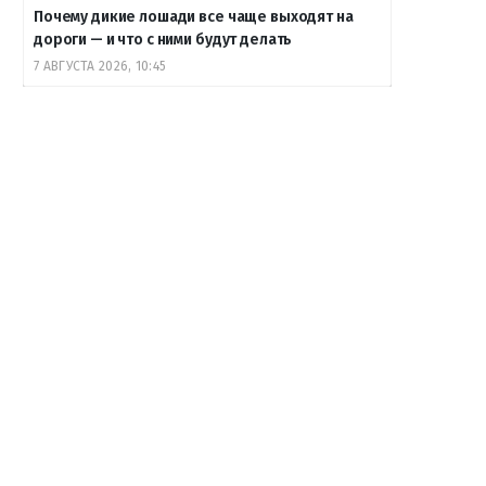
Почему дикие лошади все чаще выходят на
дороги — и что с ними будут делать
7 АВГУСТА 2026, 10:45