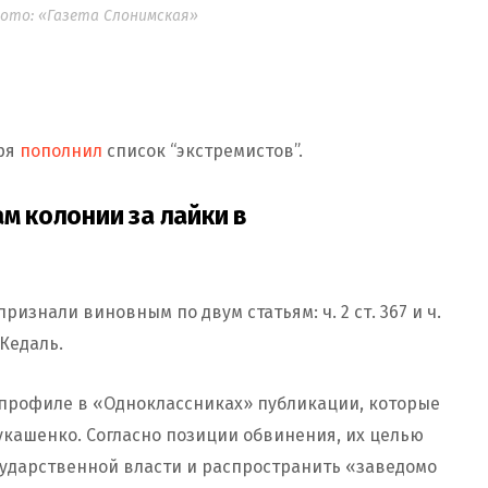
Фото: «Газета Слонимская»
аря
пополнил
список “экстремистов”.
ам колонии за лайки в
изнали виновным по двум статьям: ч. 2 ст. 367 и ч.
 Кедаль.
ем профиле в «Одноклассниках» публикации, которые
кашенко. Согласно позиции обвинения, их целью
сударственной власти и распространить «заведомо