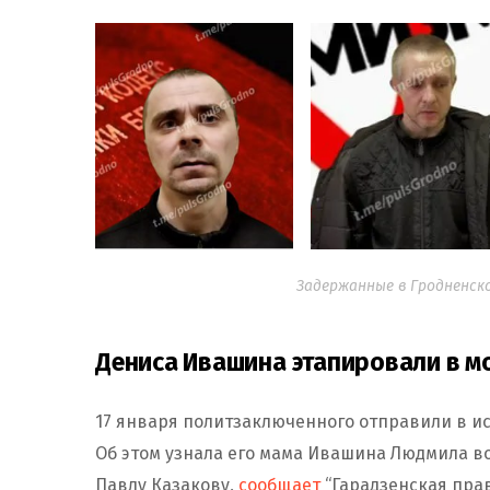
Задержанные в Гродненско
Дениса Ивашина этапировали в 
17 января политзаключенного отправили в 
Об этом узнала его мама Ивашина Людмила в
Павлу Казакову,
сообщает
“Гарадзенская прав