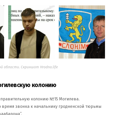
й области. Скриншот Hrodna.life
могилевскую колонию
исправительную колонию №15 Могилева.
о время звонка к начальнику гродненской тюрьмы
аабарона”.