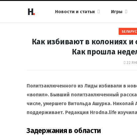
Новости и статьи
Игры
БЕЛАРУС
Как избивают в колониях и 
Как прошла недел
22 ЯН
Политзаключенного из Лиды избивали в нов
«вопил». Бывший политзаключенный рассказ
числе, умершего Витольда Ашурка. Николай А
поддерживает. Редакция Hrodna.life изучила,
Задержания в области