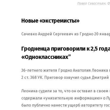
Павел Севостьян. 
Новые «экстремисты»
Сачевко Андрей Сергеевич из Гродно 20 янв
Гродненца приговорили к 2,5 год
«Одноклассниках”
36-летнего жителя Гродно Анатолия Леоника пр
2 ст. 368 УК. Приговор озвучил судья Дмитрий
Леоника судили за то, что он оставил в сво
содержали «унизительную информацию» о Лу
было публично нанести ущерб авторитету го