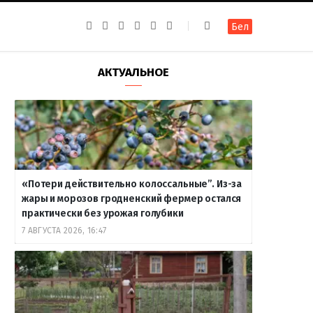
F
I
T
R
Y
В
Бел
a
n
e
S
o
к
c
s
l
S
u
о
e
t
e
T
н
b
a
g
u
т
АКТУАЛЬНОЕ
o
g
r
b
а
o
r
a
e
к
k
a
m
т
m
е
«Потери действительно колоссальные”. Из-за
жары и морозов гродненский фермер остался
практически без урожая голубики
7 АВГУСТА 2026, 16:47