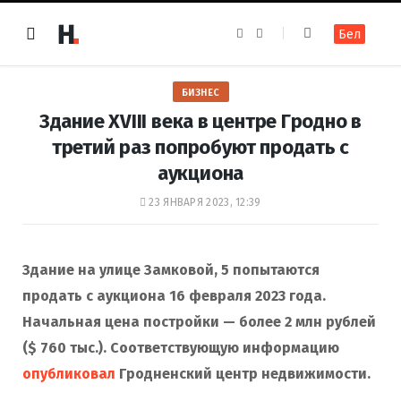
F
I
Бел
a
n
c
s
e
t
b
a
o
g
БИЗНЕС
o
r
k
a
Здание XVIII века в центре Гродно в
m
третий раз попробуют продать с
аукциона
23 ЯНВАРЯ 2023, 12:39
Здание на улице Замковой, 5 попытаются
продать с аукциона 16 февраля 2023 года.
Начальная цена постройки — более 2 млн рублей
($ 760 тыс.). Соответствующую информацию
опубликовал
Гродненский центр недвижимости.