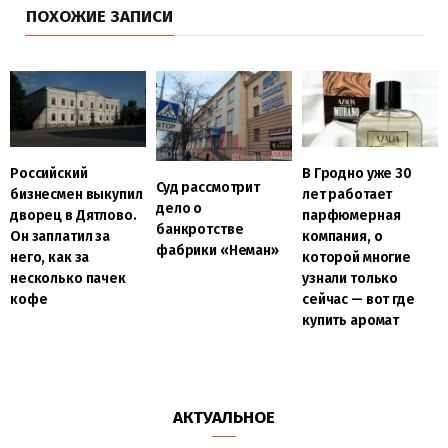
ПОХОЖИЕ ЗАПИСИ
Российский
В Гродно уже 30
Суд рассмотрит
бизнесмен выкупил
лет работает
дело о
дворец в Дятлово.
парфюмерная
банкротстве
Он заплатил за
компания, о
фабрики «Неман»
него, как за
которой многие
несколько пачек
узнали только
кофе
сейчас — вот где
купить аромат
АКТУАЛЬНОЕ