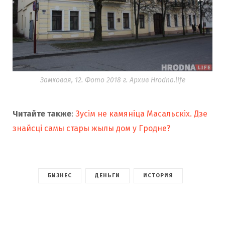
Замковая, 12. Фото 2018 г. Архив Hrodna.life
Читайте также
:
Зусім не камяніца Масальскіх. Дзе
знайсці самы стары жылы дом у Гродне?
БИЗНЕС
ДЕНЬГИ
ИСТОРИЯ