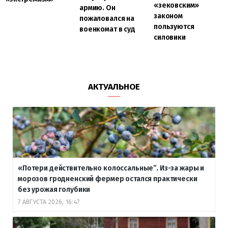
«зековским»
армию. Он
законом
пожаловался на
пользуются
военкомат в суд
силовики
АКТУАЛЬНОЕ
«Потери действительно колоссальные”. Из-за жары и
морозов гродненский фермер остался практически
без урожая голубики
7 АВГУСТА 2026, 16:47