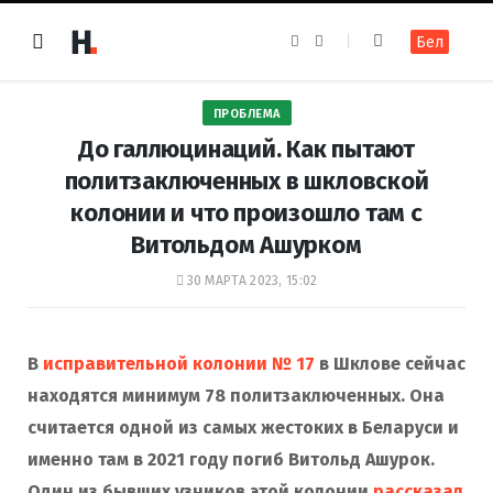
F
I
Бел
a
n
c
s
e
t
b
a
o
g
ПРОБЛЕМА
o
r
k
a
До галлюцинаций. Как пытают
m
политзаключенных в шкловской
колонии и что произошло там с
Витольдом Ашурком
30 МАРТА 2023, 15:02
В
исправительной колонии № 17
в Шклове сейчас
находятся минимум 78 политзаключенных. Она
считается одной из самых жестоких в Беларуси и
именно там в 2021 году погиб Витольд Ашурок.
Один из бывших узников этой колонии
рассказал