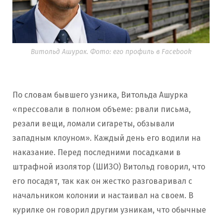
Витольд Ашурак. Фото: его профиль в Facebook
По словам бывшего узника, Витольда Ашурка
«прессовали в полном объеме: рвали письма,
резали вещи, ломали сигареты, обзывали
западным клоуном». Каждый день его водили на
наказание. Перед последними посадками в
штрафной изолятор (ШИЗО) Витольд говорил, что
его посадят, так как он жестко разговаривал с
начальником колонии и настаивал на своем. В
курилке он говорил другим узникам, что обычные