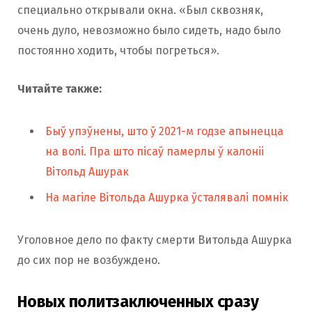
специально открывали окна. «Был сквозняк,
очень дуло, невозможно было сидеть, надо было
постоянно ходить, чтобы погреться».
Читайте также:
Быў упэўнены, што ў 2021-м годзе апынецца
на волі. Пра што пісаў памерлы ў калоніі
Вітольд Ашурак
На магіле Вітольда Ашурка ўсталявалі помнік
Уголовное дело по факту смерти Витольда Ашурка
до сих пор не возбуждено.
Новых политзаключенных сразу