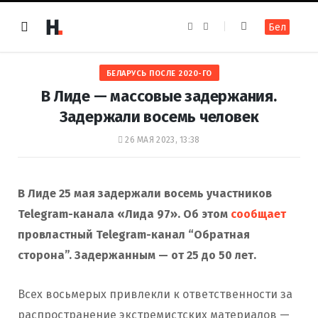
F
I
Бел
a
n
c
s
e
t
b
a
o
g
БЕЛАРУСЬ ПОСЛЕ 2020-ГО
o
r
k
a
В Лиде — массовые задержания.
m
Задержали восемь человек
26 МАЯ 2023, 13:38
В Лиде 25 мая задержали восемь участников
Telegram-канала «Лида 97». Об этом
сообщает
провластный Telegram-канал “Обратная
сторона”. Задержанным — от 25 до 50 лет.
Всех восьмерых привлекли к ответственности за
распространение экстремистских материалов —