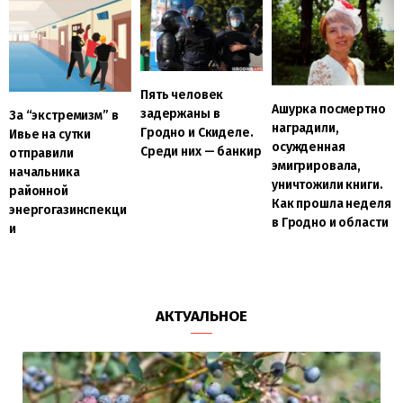
Пять человек
Ашурка посмертно
задержаны в
За “экстремизм” в
наградили,
Гродно и Скиделе.
Ивье на сутки
осужденная
Среди них — банкир
отправили
эмигрировала,
начальника
уничтожили книги.
районной
Как прошла неделя
энергогазинспекци
в Гродно и области
и
АКТУАЛЬНОЕ