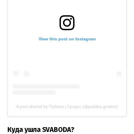
View this post on Instagram
A post shared by Публiка | Гродно (@publika.grodno)
Куда ушла SVABODA?