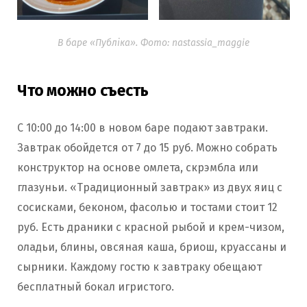
В баре «Публіка». Фото: nastassia_maggie
Что можно съесть
С 10:00 до 14:00 в новом баре подают завтраки.
Завтрак обойдется от 7 до 15 руб. Можно собрать
конструктор на основе омлета, скрэмбла или
глазуньи. «Традиционный завтрак» из двух яиц с
сосисками, беконом, фасолью и тостами стоит 12
руб. Есть драники с красной рыбой и крем-чизом,
оладьи, блины, овсяная каша, бриош, круассаны и
сырники. Каждому гостю к завтраку обещают
бесплатный бокал игристого.