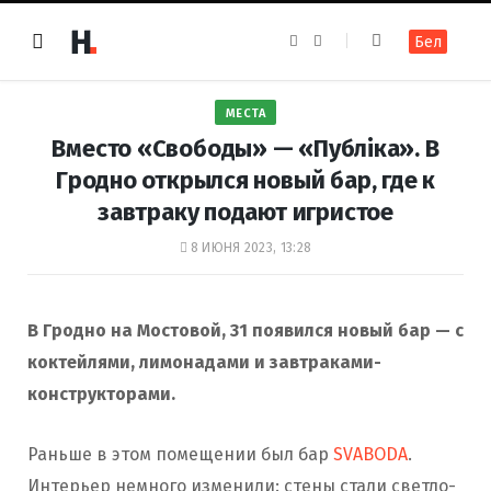
F
I
Бел
a
n
c
s
e
t
b
a
o
g
МЕСТА
o
r
k
a
Вместо «Свободы» — «Публіка». В
m
Гродно открылся новый бар, где к
завтраку подают игристое
8 ИЮНЯ 2023, 13:28
В Гродно на Мостовой, 31 появился новый бар — с
коктейлями, лимонадами и завтраками-
конструкторами.
Раньше в этом помещении был бар
SVABODA
.
Интерьер немного изменили: стены стали светло-