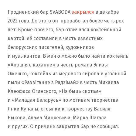
Гродненский бар SVABODA
закрылся
в декабре
2022 года. До этого он проработал более четырех
лет. Кроме прочего, бар отличался коктейльной
картой: её составили в честь известных
белорусских писателей, художников
и музыкантов. В меню можно было найти коктейль
«Апошняе каханне» в честь романа Элизы
Ожешко, коктейль из медового сиропа и угольной
пыли «Развітанне з Радзімай» в честь Михаила
Клеофаса Огинского, «Ня быць скотам»
и «Маладая Беларусь» по мотивам творчества
Янки Купалы, отсылки к творчеству Василя
Быкова, Адама Мицкевича, Марка Шагала
и других. О причине закрытия бар не сообщил.