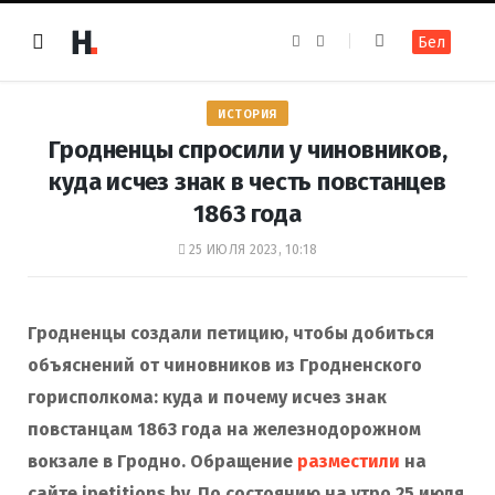
F
I
Бел
a
n
c
s
e
t
b
a
o
g
ИСТОРИЯ
o
r
k
a
Гродненцы спросили у чиновников,
m
куда исчез знак в честь повстанцев
1863 года
25 ИЮЛЯ 2023, 10:18
Гродненцы создали петицию, чтобы добиться
объяснений от чиновников из Гродненского
горисполкома: куда и почему исчез знак
повстанцам 1863 года на железнодорожном
вокзале в Гродно. Обращение
разместили
на
сайте ipetitions.by. По состоянию на утро 25 июля