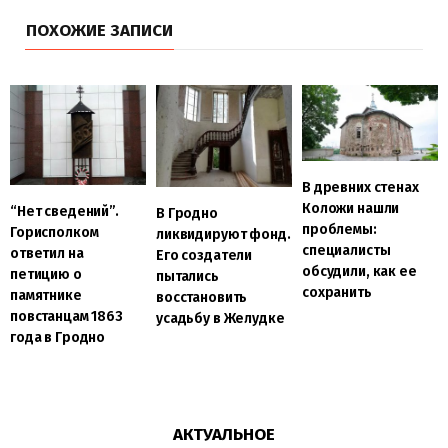
ПОХОЖИЕ ЗАПИСИ
В древних стенах
Коложи нашли
“Нет сведений”.
В Гродно
проблемы:
Горисполком
ликвидируют фонд.
специалисты
ответил на
Его создатели
обсудили, как ее
петицию о
пытались
сохранить
памятнике
восстановить
повстанцам 1863
усадьбу в Желудке
года в Гродно
АКТУАЛЬНОЕ