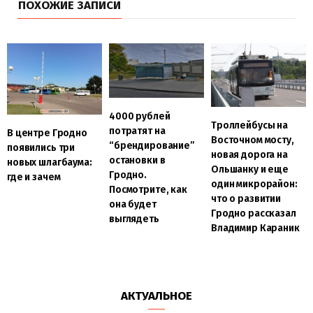
ПОХОЖИЕ ЗАПИСИ
4000 рублей
Троллейбусы на
потратят на
В центре Гродно
Восточном мосту,
“брендирование”
появились три
новая дорога на
остановки в
новых шлагбаума:
Ольшанку и еще
Гродно.
где и зачем
один микрорайон:
Посмотрите, как
что о развитии
она будет
Гродно рассказал
выглядеть
Владимир Караник
АКТУАЛЬНОЕ