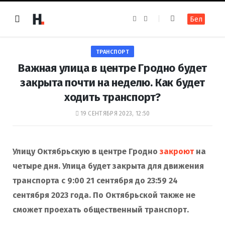
F
I
Бел
a
n
c
s
e
t
b
a
o
g
ТРАНСПОРТ
o
r
k
a
Важная улица в центре Гродно будет
m
закрыта почти на неделю. Как будет
ходить транспорт?
19 СЕНТЯБРЯ 2023, 12:50
Улицу Октябрьскую в центре Гродно
закроют
на
четыре дня. Улица будет закрыта для движения
транспорта с 9:00 21 сентября до 23:59 24
сентября 2023 года. По Октябрьской также не
сможет проехать общественный транспорт.