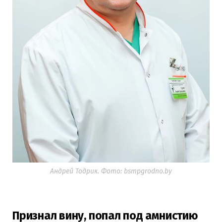
Андрей Тодрик. Фото: bsmpgrodno.by
Признал вину, попал под амнистию