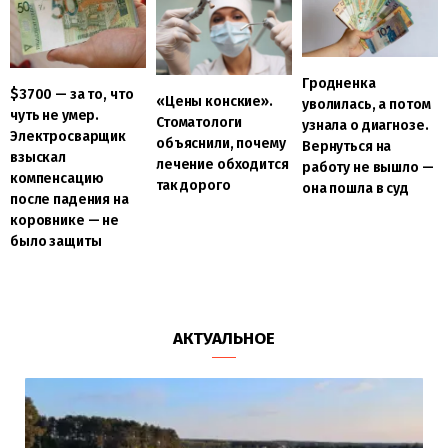
Гродненка
$3700 — за то, что
«Цены конские».
уволилась, а потом
чуть не умер.
Стоматологи
узнала о диагнозе.
Электросварщик
объяснили, почему
Вернуться на
взыскал
лечение обходится
работу не вышло —
компенсацию
так дорого
она пошла в суд
после падения на
коровнике — не
было защиты
АКТУАЛЬНОЕ