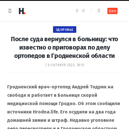
F
I
Бел
a
n
c
s
e
t
b
a
o
g
ЗДОРОВЬЕ
o
r
k
a
После суда вернулся в больницу: что
m
известно о приговорах по делу
ортопедов в Гродненской области
6 ОКТЯБРЯ 2023, 18:51
Гродненский врач-ортопед Андрей Тодрик на
свободе и работает в Больнице скорой
медицинской помощи Гродно. Об этом сообщили
источники Hrodna.life. Его осудили на два года
домашней химии и штраф. Недавно уголовное
дело пересмотрели и в Гродненском областном