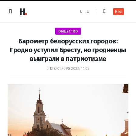
F
I
Бел
a
n
c
s
e
t
b
a
o
g
ОБЩЕСТВО
o
r
k
a
Барометр белорусских городов:
m
Гродно уступил Бресту, но гродненцы
выиграли в патриотизме
12 ОКТЯБРЯ 2023, 11:05