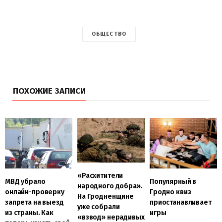
ОБЩЕСТВО
ПОХОЖИЕ ЗАПИСИ
«Расхитители
МВД убрало
Популярный в
народного добра».
онлайн-проверку
Гродно квиз
На Гродненщине
запрета на выезд
приостанавливает
уже собрали
из страны. Как
игры
«взвод» нерадивых