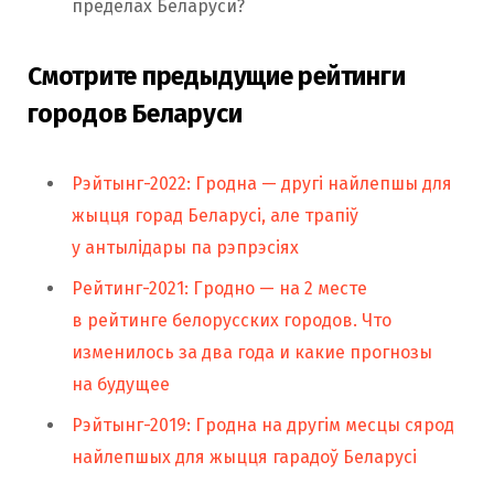
пределах Беларуси?
Смотрите предыдущие рейтинги
городов Беларуси
Рэйтынг-2022: Гродна — другі найлепшы для
жыцця горад Беларусі, але трапіў
у антылідары па рэпрэсіях
Рейтинг-2021: Гродно — на 2 месте
в рейтинге белорусских городов. Что
изменилось за два года и какие прогнозы
на будущее
Рэйтынг-2019: Гродна на другім месцы сярод
найлепшых для жыцця гарадоў Беларусі