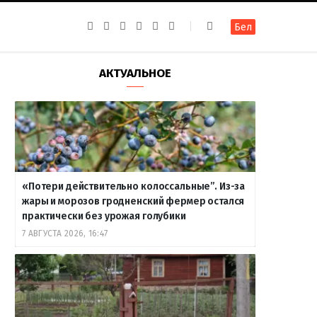
F
I
T
R
Y
В
Бел
a
n
e
S
o
к
c
s
l
S
u
о
e
t
e
T
н
b
a
g
u
т
АКТУАЛЬНОЕ
o
g
r
b
а
o
r
a
e
к
k
a
m
т
m
е
«Потери действительно колоссальные”. Из-за
жары и морозов гродненский фермер остался
практически без урожая голубики
7 АВГУСТА 2026, 16:47