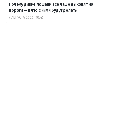
Почему дикие лошади все чаще выходят на
дороги — и что с ними будут делать
7 АВГУСТА 2026, 10:45