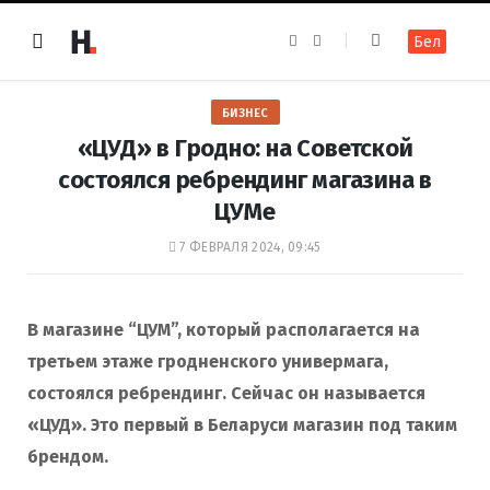
F
I
Бел
a
n
c
s
e
t
b
a
o
g
БИЗНЕС
o
r
k
a
«ЦУД» в Гродно: на Советской
m
состоялся ребрендинг магазина в
ЦУМе
7 ФЕВРАЛЯ 2024, 09:45
В магазине “ЦУМ”, который располагается на
третьем этаже гродненского универмага,
состоялся ребрендинг. Сейчас он называется
«ЦУД». Это первый в Беларуси магазин под таким
брендом.