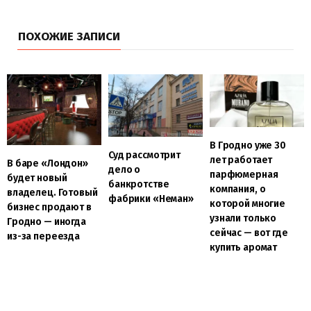
ПОХОЖИЕ ЗАПИСИ
В Гродно уже 30
Суд рассмотрит
лет работает
В баре «Лондон»
дело о
парфюмерная
будет новый
банкротстве
компания, о
владелец. Готовый
фабрики «Неман»
которой многие
бизнес продают в
узнали только
Гродно — иногда
сейчас — вот где
из-за переезда
купить аромат