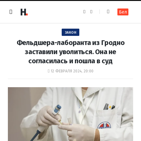
F
I
Бел
a
n
c
s
e
t
b
a
o
g
ЗАКОН
o
r
k
a
Фельдшера-лаборанта из Гродно
m
заставили уволиться. Она не
согласилась и пошла в суд
12 ФЕВРАЛЯ 2024, 20:00