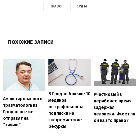
ПРАВО
СУДЫ
ПОХОЖИЕ ЗАПИСИ
В Гродно больше 10
Участковый в
Амнистированного
медиков
нерабочее время
травматолога из
оштрафовали за
задержал
Гродно всё же
подписки на
человека. Имеет ли
отправят на
экстремистские
он на это право?
“химию”
ресурсы