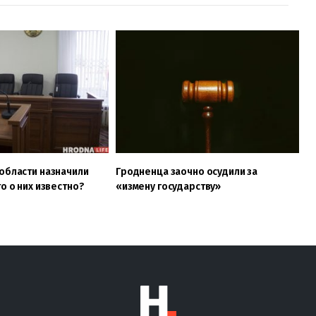
области назначили
Гродненца заочно осудили за
о о них известно?
«измену государству»