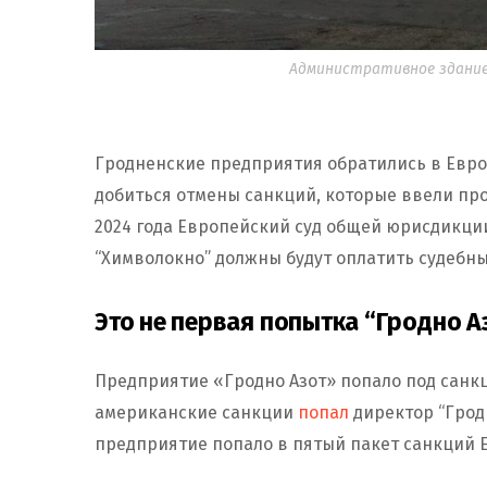
Административное здание 
Гродненские предприятия обратились в Европ
добиться отмены санкций, которые ввели прот
2024 года Европейский суд общей юрисдикции 
“Химволокно” должны будут оплатить судебн
Это не первая попытка “Гродно А
Предприятие «Гродно Азот» попало под санкци
американские санкции
попал
директор “Гродн
предприятие попало в пятый пакет санкций 