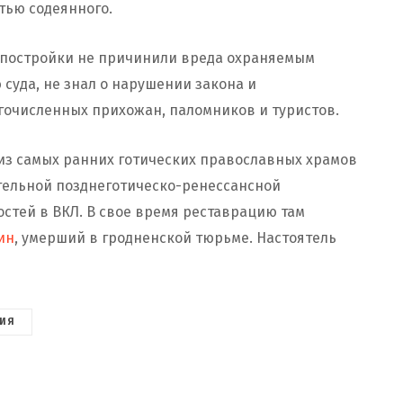
стью содеянного.
то постройки не причинили вреда охраняемым
суда, не знал о нарушении закона и
гочисленных прихожан, паломников и туристов.
из самых ранних готических православных храмов
тельной позднеготическо-ренессансной
стей в ВКЛ. В свое время реставрацию там
ин
, умерший в гродненской тюрьме. Настоятель
ИЯ