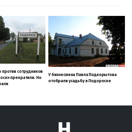
о против сотрудников
У бизнесмена Павла Подкорытова
оск» прекратили. Но
отобрали усадьбу в Подороске
рали