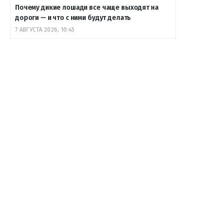
Почему дикие лошади все чаще выходят на
дороги — и что с ними будут делать
7 АВГУСТА 2026, 10:45