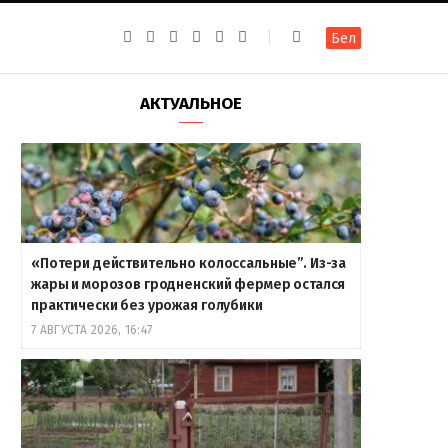
F
I
T
R
Y
В
Бел
a
n
e
S
o
к
c
s
l
S
u
о
e
t
e
T
н
b
a
g
u
т
АКТУАЛЬНОЕ
o
g
r
b
а
o
r
a
e
к
k
a
m
т
m
е
«Потери действительно колоссальные”. Из-за
жары и морозов гродненский фермер остался
практически без урожая голубики
7 АВГУСТА 2026, 16:47