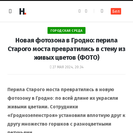
F
I
Бел
a
n
c
s
e
t
b
a
o
g
ГОРОДСКАЯ СРЕДА
o
r
k
a
Новая фотозона в Гродно: перила
m
Старого моста превратились в стену из
живых цветов (ФОТО)
27 МАЯ 2024, 20:34
Перила Старого моста превратились в новую
фотозону
в Гродно
:
по всей длине их украсили
живыми цветами. Сотрудники
«Гроднозеленстроя» установили вплотную друг к
другу множество горшков с разноцветными
петуньями.