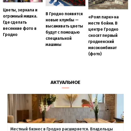
Цветы, зеркала и
В Гродно появятся
огромный мишка.
«Роял парк» на
новые клумбы —
Где сделать
месте бойни. В
высаживать цветы
весенние фото в
центре Гродно
будут с помощью
Гродно
сносят первый
специальной
гродненский
машины
мясокомбинат
(фото)
АКТУАЛЬНОЕ
Местный бизнес в Гродно расширяется. Владельцы