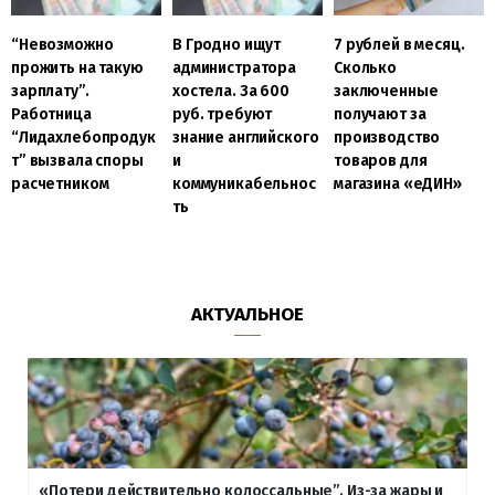
“Невозможно
В Гродно ищут
7 рублей в месяц.
прожить на такую
администратора
Сколько
зарплату”.
хостела. За 600
заключенные
Работница
руб. требуют
получают за
“Лидахлебопродук
знание английского
производство
т” вызвала споры
и
товаров для
расчетником
коммуникабельнос
магазина «еДИН»
ть
АКТУАЛЬНОЕ
«Потери действительно колоссальные”. Из-за жары и