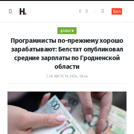
F
I
Бел
a
n
c
s
e
t
b
a
o
g
ДЕНЬГИ
o
r
k
a
Программисты по-прежнему хорошо
m
зарабатывают: Белстат опубликовал
средние зарплаты по Гродненской
области
26 АВГУСТА 2024, 18:44