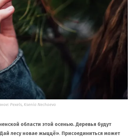
е: Pexels, Ksenia Nechaeva
ненской области этой осенью. Деревья будут
«Дай лесу новае жыццё»
.
Присоединиться может