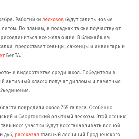
ноября. Работники
лесхозов
будут садить новые
м летом. По планам, в посадках также поучаствуют
т присоединиться все желающие. В ближайшем
садки, предоставят сеянцы, саженцы и инвентарь и
ет
БелТА.
фото- и видеоотчетам среди школ. Победители в
ый активный класс» получат дипломы и памятные
объединения.
бласти повредили около 765 га леса. Особенно
дский и Сморгонский опытный лесхозы. Этой осенью
Оставшиеся участки будут восстанавливать весной
и дуб,
рассказал
главный лесничий Гродненского