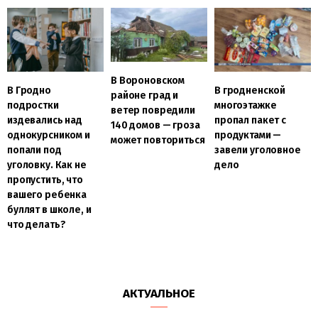
В Вороновском
В Гродно
В гродненской
районе град и
подростки
многоэтажке
ветер повредили
издевались над
пропал пакет с
140 домов — гроза
однокурсником и
продуктами —
может повториться
попали под
завели уголовное
уголовку. Как не
дело
пропустить, что
вашего ребенка
буллят в школе, и
что делать?
АКТУАЛЬНОЕ