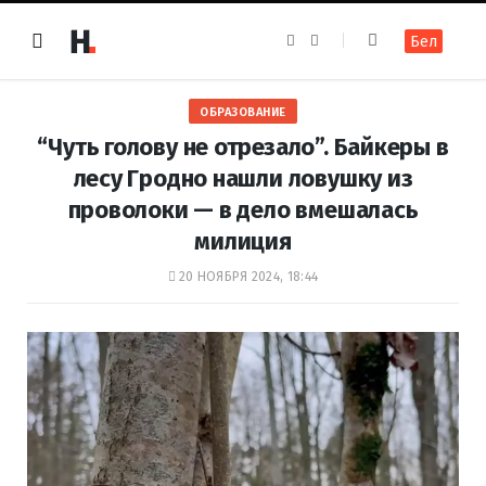
F
I
Бел
a
n
c
s
e
t
b
a
o
g
ОБРАЗОВАНИЕ
o
r
k
a
“Чуть голову не отрезало”. Байкеры в
m
лесу Гродно нашли ловушку из
проволоки — в дело вмешалась
милиция
20 НОЯБРЯ 2024, 18:44