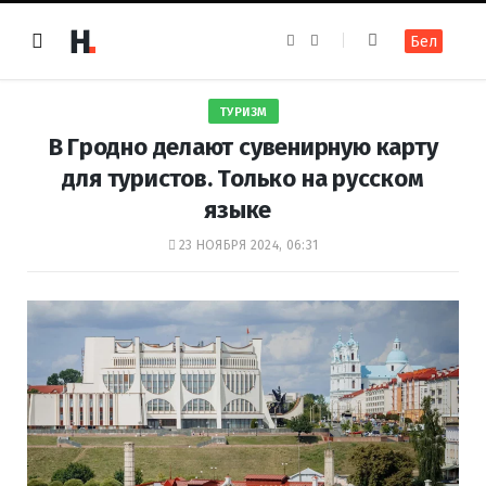
F
I
Бел
a
n
c
s
e
t
b
a
o
g
ТУРИЗМ
o
r
k
a
В Гродно делают сувенирную карту
m
для туристов. Только на русском
языке
23 НОЯБРЯ 2024, 06:31