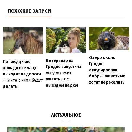
ПОХОЖИЕ ЗАПИСИ
Озеро около
Ветеринар из
Почему дикие
Гродно
Гродно запустила
лошади все чаще
оккупировали
услугу: лечит
выходят на дороги
бобры. Животных
животных с
— и что с ними будут
хотят переселить
выездом на дом
делать
АКТУАЛЬНОЕ