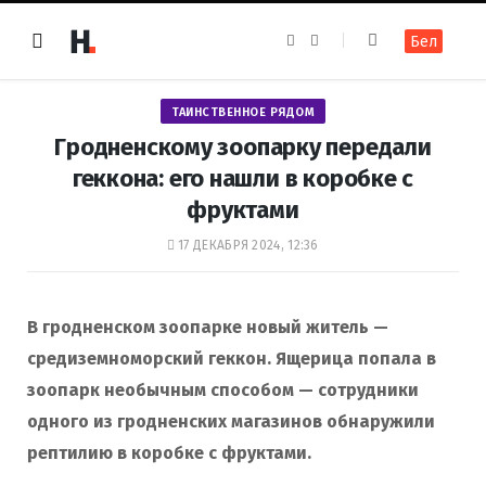
F
I
Бел
a
n
c
s
e
t
b
a
o
g
ТАИНСТВЕННОЕ РЯДОМ
o
r
k
a
Гродненскому зоопарку передали
m
геккона: его нашли в коробке с
фруктами
17 ДЕКАБРЯ 2024, 12:36
В гродненском зоопарке новый житель —
средиземноморский геккон. Ящерица попала в
зоопарк необычным способом — сотрудники
одного из гродненских магазинов обнаружили
рептилию в коробке с фруктами.