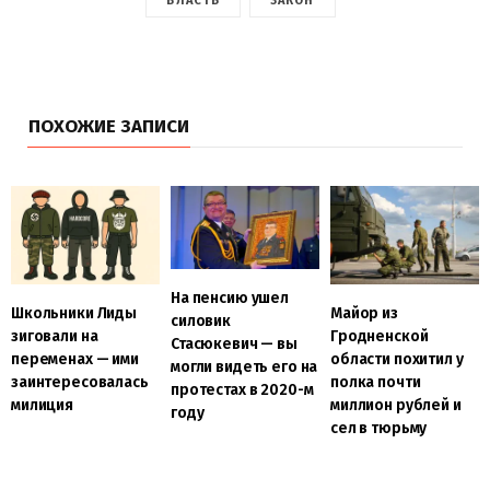
ВЛАСТЬ
ЗАКОН
ПОХОЖИЕ ЗАПИСИ
На пенсию ушел
Школьники Лиды
Майор из
силовик
зиговали на
Гродненской
Стасюкевич — вы
переменах — ими
области похитил у
могли видеть его на
заинтересовалась
полка почти
протестах в 2020-м
милиция
миллион рублей и
году
сел в тюрьму