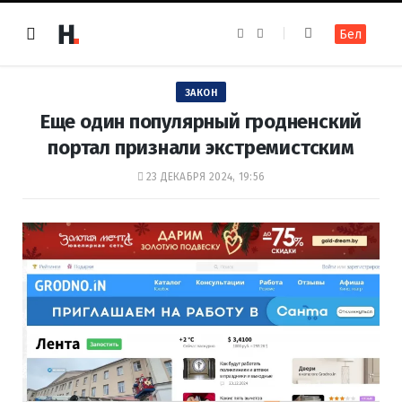
F
I
Бел
a
n
c
s
e
t
b
a
o
g
ЗАКОН
o
r
k
a
Еще один популярный гродненский
m
портал признали экстремистским
23 ДЕКАБРЯ 2024, 19:56