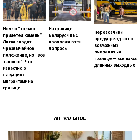
Ночью “только
На границе
Перевозчики
прилетел камень”,
Беларуси и ЕС
предупреждают о
Литва вводит
продолжаются
возможных
чрезвычайное
допросы
очередях на
положение, но “все
границе — все из-за
законно”. Что
длинных выходных
известно о
ситуации с
мигрантами на
границе
АКТУАЛЬНОЕ