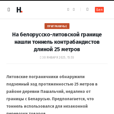
F
I
Бел
a
n
c
s
e
t
b
a
o
g
ПРИГРАНИЧЬЕ
o
r
k
a
На белорусско-литовской границе
m
нашли тоннель контрабандистов
длиной 25 метров
30 ЯНВАРЯ 2025, 15:55
Литовские пограничники обнаружили
подземный ход протяженностью 25 метров в
районе деревни Пашальчяй, недалеко от
границы с Беларусью. Предполагается, что
тоннель использовался для незаконной
перевозки товаров.