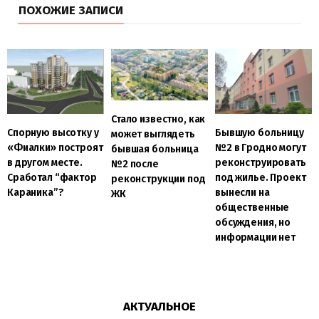
ПОХОЖИЕ ЗАПИСИ
Стало известно, как
Спорную высотку у
Бывшую больницу
может выглядеть
«Фиалки» построят
№2 в Гродно могут
бывшая больница
в другом месте.
реконструировать
№2 после
Сработал “фактор
под жилье. Проект
реконструкции под
Караника”?
вынесли на
ЖК
общественные
обсуждения, но
информации нет
АКТУАЛЬНОЕ