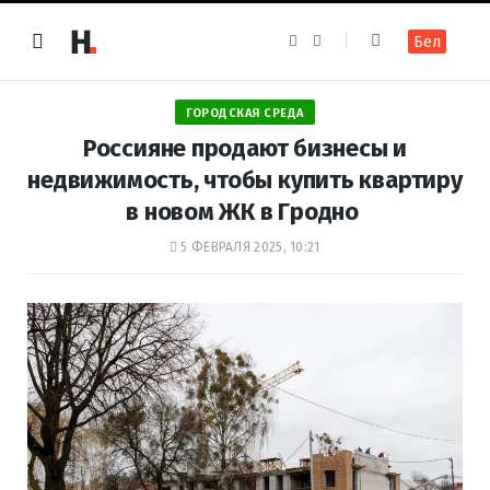
F
I
Бел
a
n
c
s
e
t
b
a
o
g
ГОРОДСКАЯ СРЕДА
o
r
k
a
Россияне продают бизнесы и
m
недвижимость, чтобы купить квартиру
в новом ЖК в Гродно
5 ФЕВРАЛЯ 2025, 10:21