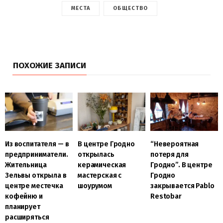
МЕСТА
ОБЩЕСТВО
ПОХОЖИЕ ЗАПИСИ
Из воспитателя — в
В центре Гродно
“Невероятная
предприниматели.
открылась
потеря для
Жительница
керамическая
Гродно”. В центре
Зельвы открыла в
мастерская с
Гродно
центре местечка
шоурумом
закрывается Pablo
кофейню и
Restobar
планирует
расширяться