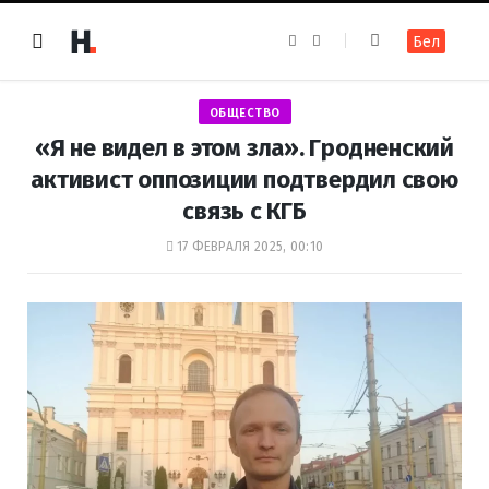
F
I
Бел
a
n
c
s
e
t
b
a
o
g
ОБЩЕСТВО
o
r
k
a
«Я не видел в этом зла». Гродненский
m
активист оппозиции подтвердил свою
связь с КГБ
17 ФЕВРАЛЯ 2025, 00:10