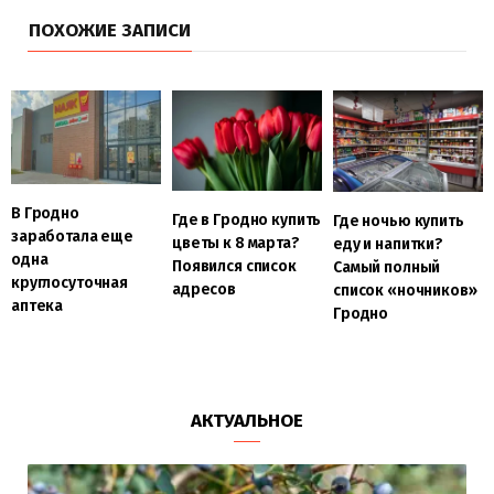
ПОХОЖИЕ ЗАПИСИ
В Гродно
Где в Гродно купить
Где ночью купить
заработала еще
цветы к 8 марта?
еду и напитки?
одна
Появился список
Самый полный
круглосуточная
адресов
список «ночников»
аптека
Гродно
АКТУАЛЬНОЕ