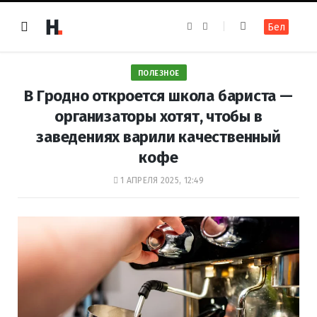
F
I
Бел
a
n
c
s
e
t
b
a
o
g
ПОЛЕЗНОЕ
o
r
k
a
В Гродно откроется школа бариста —
m
организаторы хотят, чтобы в
заведениях варили качественный
кофе
1 АПРЕЛЯ 2025, 12:49