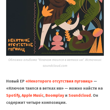
Обложка альбома "Ключом таился в ветках ив". Источник:
soundcloud.com
Новый EP
«Некоторого отсутствия пуговиц»
—
«Ключом таился в ветках ив» — можно найсти на
Spotify
,
Apple Music
,
Boomplay
и
Soundcloud
. Он
содержит четыре композиции.