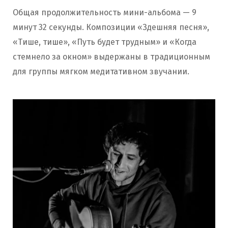
Общая продолжительность мини-альбома — 9
минут 32 секунды. Композиции «Здешняя песня»,
«Тише, тише», «Путь будет трудным» и «Когда
стемнело за окном» выдержаны в традиционным
для группы мягком медитативном звучании.