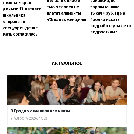
области более 8
вакансий, но
с моста и крал
тыс. человек не
зарплата ниже
деньги: 13-летнего
платят алименты —
тысячи руб. Где в
школьника
4% из них женщины
Гродно искать
отправят в
подработку на лето
спецучреждение —
подросткам?
мать согласилась
АКТУАЛЬНОЕ
В Гродно отменили все квизы
9 АВГУСТА 2026, 11:03