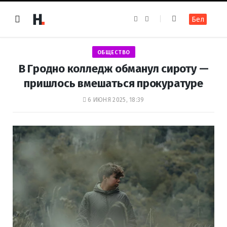
F
I
Бел
a
n
c
s
e
t
b
a
o
g
ОБЩЕСТВО
o
r
k
a
В Гродно колледж обманул сироту —
m
пришлось вмешаться прокуратуре
6 ИЮНЯ 2025, 18:39