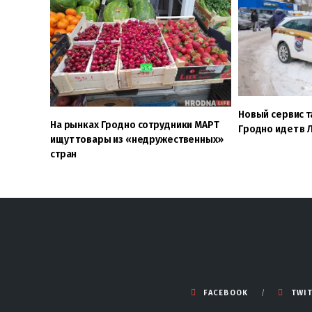
Новый сервис т
На рынках Гродно сотрудники МАРТ
Гродно идет в 
ищут товары из «недружественных»
стран
FACEBOOK
TWI