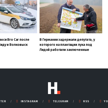
акси Bro Car после
В Германии задержали депутата, у
Лиду и Волковыск
которого на плантации лука под
Лидой работали заключенные
TTER
INSTAGRAM
TELEGRAM
RSS
YO