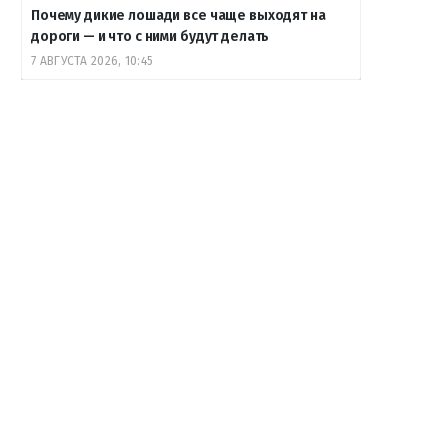
Почему дикие лошади все чаще выходят на
дороги — и что с ними будут делать
7 АВГУСТА 2026, 10:45