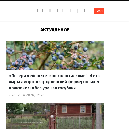
F
I
T
R
Y
В
Бел
a
n
e
S
o
к
c
s
l
S
u
о
e
t
e
T
н
b
a
g
u
т
АКТУАЛЬНОЕ
o
g
r
b
а
o
r
a
e
к
k
a
m
т
m
е
«Потери действительно колоссальные”. Из-за
жары и морозов гродненский фермер остался
практически без урожая голубики
7 АВГУСТА 2026, 16:47