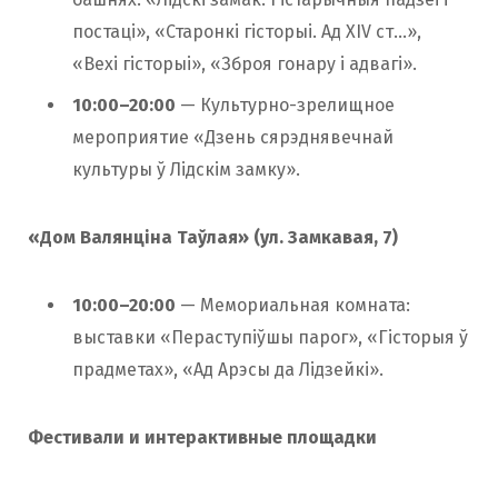
постаці», «Старонкі гісторыі. Ад XIV ст…»,
«Вехі гісторыі», «Зброя гонару і адвагі».
10:00–20:00
— Культурно-зрелищное
мероприятие «Дзень сярэднявечнай
культуры ў Лідскім замку».
«Дом Валянціна Таўлая» (ул. Замкавая, 7)
10:00–20:00
— Мемориальная комната:
выставки «Пераступіўшы парог», «Гісторыя ў
прадметах», «Ад Арэсы да Лідзейкі».
Фестивали и интерактивные площадки