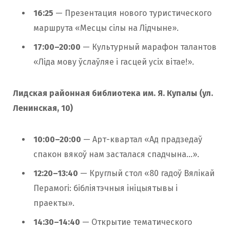
16:25
— Презентация нового туристического
маршрута «Месцы сілы на Лідчыне».
17:00–20:00
— Культурный марафон талантов
«Ліда мову ўслаўляе і гасцей усіх вітае!».
Лидская районная библиотека им. Я. Купалы (ул.
Ленинская, 10)
10:00–20:00
— Арт-квартал «Ад прадзедаў
спакон вякоў нам засталася спадчына…».
12:20–13:40
— Круглый стол «80 гадоў Вялікай
Перамогі: бібліятэчныя ініцыятывы і
праекты».
14:30–14:40
— Открытие тематического