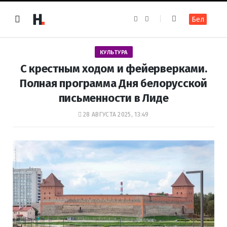
F
I
Бел
a
n
c
s
e
t
b
a
o
g
КУЛЬТУРА
o
r
k
a
С крестным ходом и фейерверками.
m
Полная программа Дня белорусской
письменности в Лиде
28 АВГУСТА 2025, 13:49