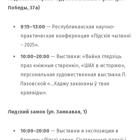
Победы, 37а)
9:15–13:00
— Республиканская научно-
практическая конференция «Лідскія чытанні
– 2025».
10:00–20:00
— Выставки: «Вайна глядзіць
праз кніжныя старонкі», «ШАХ в историю»,
персональная художественная выставка Л.
Лазовской «…Хаджу закаханы ў твае
краявіды».
Лидский замок (ул. Замкавая, 1)
10:00–20:00
— Выставки и экспозиции в
башнях: «Лідскі замак. Гістарычныя падзеі і