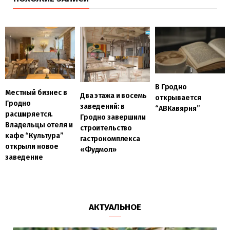
В Гродно
Местный бизнес в
Два этажа и восемь
открывается
Гродно
заведений: в
“АВКавярня”
расширяется.
Гродно завершили
Владельцы отеля и
строительство
кафе “Культура”
гастрокомплекса
открыли новое
«Фудмол»
заведение
АКТУАЛЬНОЕ