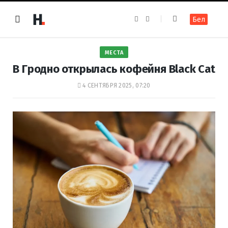
F
I
Бел
a
n
c
s
e
t
b
a
o
g
МЕСТА
o
r
k
a
В Гродно открылась кофейня Black Cat
m
4 СЕНТЯБРЯ 2025, 07:20