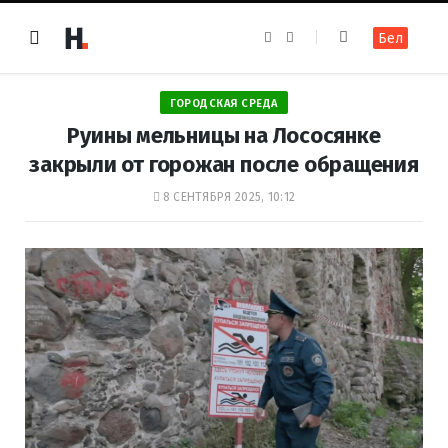
F
I
Бел
a
n
c
s
e
t
b
a
o
g
ГОРОДСКАЯ СРЕДА
o
r
k
a
Руины мельницы на Лососянке
m
закрыли от горожан после обращения
8 СЕНТЯБРЯ 2025, 10:12