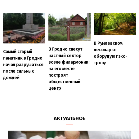
В Румлевском
В Гродно снесут
лесопарке
Самый старый
частный сектор
оборудуют эко-
памятник в Гродно
возле филармонии:
тропу
начал разрушаться
на его месте
после сильных
построят
дождей
общественный
центр
АКТУАЛЬНОЕ