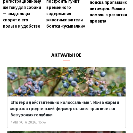
регистрационному
построить пункт
поиска пропавших
жетону для собаки
временного
питомцев. Можно
— владельцы
содержания
помочь в развитии
спорят о его
животных: жители
проекта
пользе и удобстве
боятся «усыпалки»
АКТУАЛЬНОЕ
«Потери действительно колоссальные”. Из-за жары и
морозов гродненский фермер остался практически
без урожая голубики
7 АВГУСТА 2026, 16:47