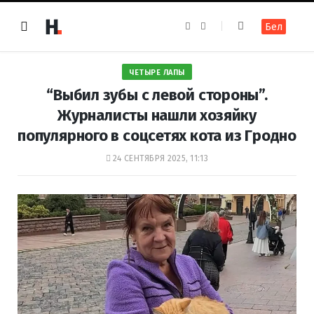
F
I
Бел
a
n
c
s
e
t
b
a
o
g
ЧЕТЫРЕ ЛАПЫ
o
r
k
a
“Выбил зубы с левой стороны”.
m
Журналисты нашли хозяйку
популярного в соцсетях кота из Гродно
24 СЕНТЯБРЯ 2025, 11:13