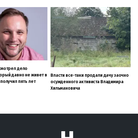
смотрел дело
орый давно не живет в
Власти все-таки продали дачу заочно
 получил пять лет
осужденного активиста Владимира
Хильмановича