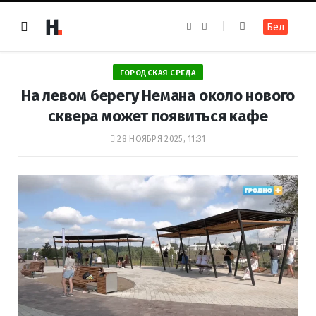
F
I
Бел
a
n
c
s
e
t
b
a
o
g
ГОРОДСКАЯ СРЕДА
o
r
k
a
На левом берегу Немана около нового
m
сквера может появиться кафе
28 НОЯБРЯ 2025, 11:31